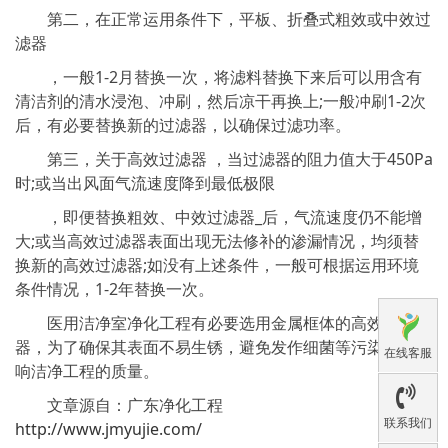
第二，在正常运用条件下，平板、折叠式粗效或中效过
滤器
，一般1-2月替换一次，将滤料替换下来后可以用含有
清洁剂的清水浸泡、冲刷，然后凉干再换上;一般冲刷1-2次
后，有必要替换新的过滤器，以确保过滤功率。
第三，关于高效过滤器 ，当过滤器的阻力值大于450Pa
时;或当出风面气流速度降到最低极限
，即便替换粗效、中效过滤器_后，气流速度仍不能增
大;或当高效过滤器表面出现无法修补的渗漏情况，均须替
换新的高效过滤器;如没有上述条件，一般可根据运用环境
条件情况，1-2年替换一次。
医用洁净室净化工程有必要选用金属框体的高效过滤
器，为了确保其表面不易生锈，避免发作细菌等污染物等影
在线客服
响洁净工程的质量。
文章源自：广东净化工程
联系我们
http://www.jmyujie.com/